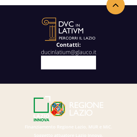
Back to the top
Contatti:
ducinlatium@glauco.it
Facebook
X
Youtube
Instagram
Finanziamento Regione Lazio, MUR e MiC.
Soggetto attuatore Lazio Innova.