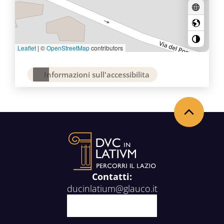
Leaflet
|
©
OpenStreetMap
contributors
Informazioni sull'accessibilita
Back to the top
Contatti:
ducinlatium@glauco.it
Facebook
X
Youtube
Instagram