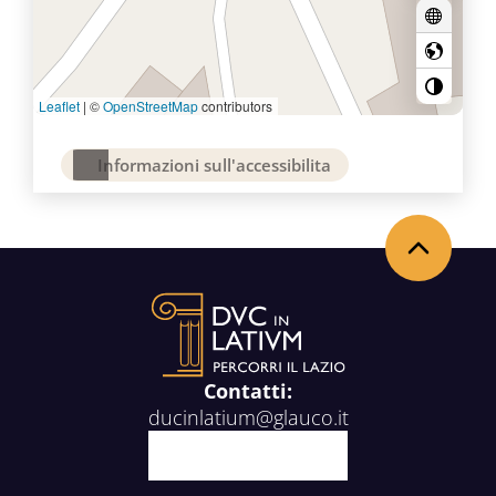
Leaflet
|
©
OpenStreetMap
contributors
Informazioni sull'accessibilita
Back to the top
Contatti:
ducinlatium@glauco.it
Facebook
X
Youtube
Instagram