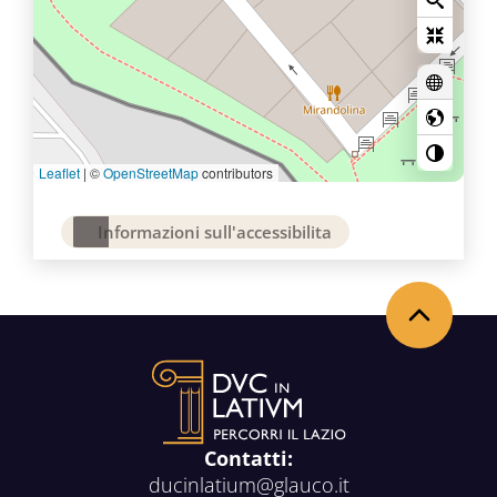
Leaflet
|
©
OpenStreetMap
contributors
Informazioni sull'accessibilita
Back to the top
Contatti:
ducinlatium@glauco.it