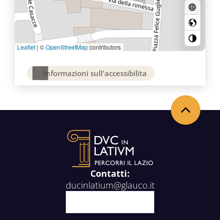
Leaflet
|
©
OpenStreetMap
contributors
Informazioni sull'accessibilita
Back to the top
Contatti:
ducinlatium@glauco.it
Facebook
X
Youtube
Instagram