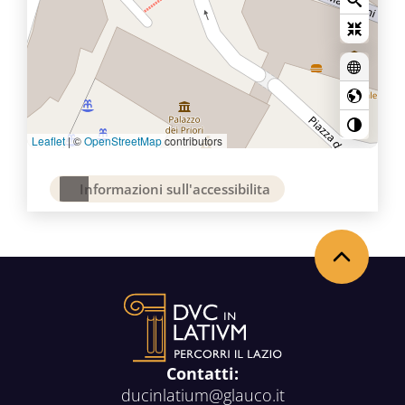
Leaflet
|
©
OpenStreetMap
contributors
Informazioni sull'accessibilita
Back to the top
Contatti:
ducinlatium@glauco.it