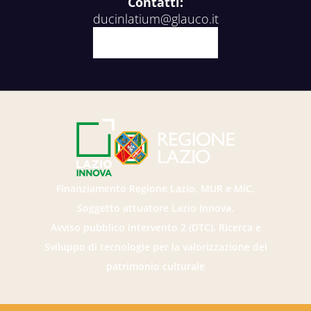
Contatti:
ducinlatium@glauco.it
Facebook
X
Youtube
Instagram
Finanziamento Regione Lazio, MUR e MiC.
Soggetto attuatore Lazio Innova.
Avviso pubblico intervento 2 (DTC). Ricerca e
Sviluppo di tecnologie per la valorizzazione del
patrimonio culturale