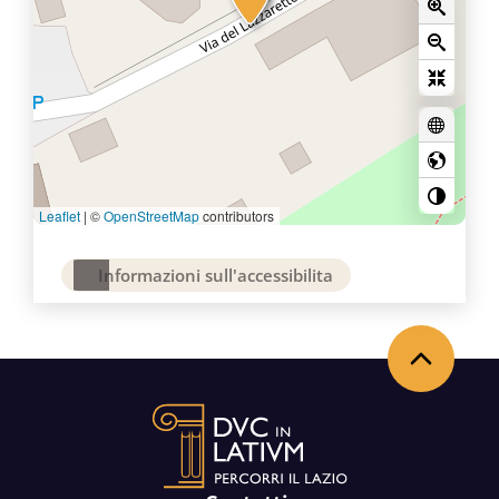
Leaflet
|
©
OpenStreetMap
contributors
Informazioni sull'accessibilita
Back to the top