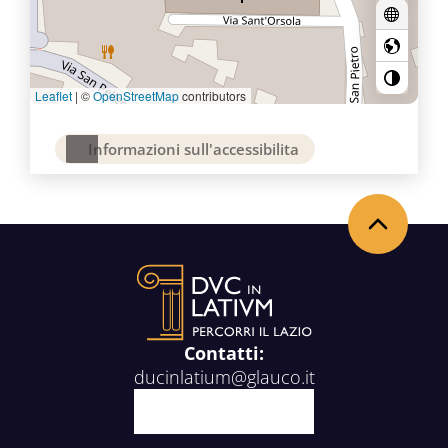
Leaflet
|
©
OpenStreetMap
contributors
Informazioni sull'accessibilita
Back to the top
Contatti:
ducinlatium@glauco.it
Facebook
X
Youtube
Instagram