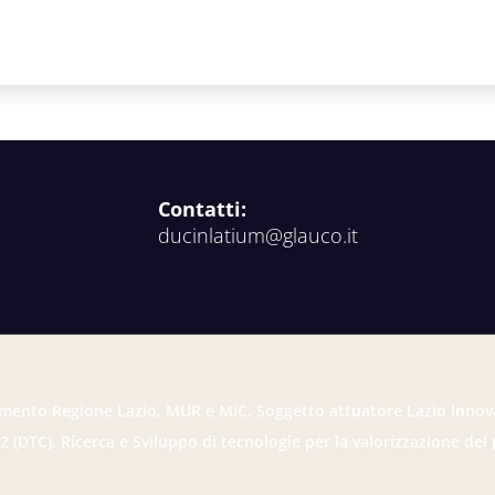
Contatti:
ducinlatium@glauco.it
mento Regione Lazio, MUR e MiC. Soggetto attuatore Lazio Innov
2 (DTC). Ricerca e Sviluppo di tecnologie per la valorizzazione del