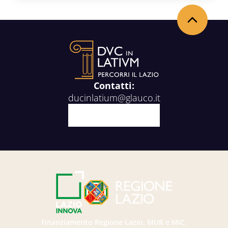
Back to the top
Contatti:
ducinlatium@glauco.it
Facebook
X
Youtube
Instagram
Finanziamento Regione Lazio, MUR e MiC.