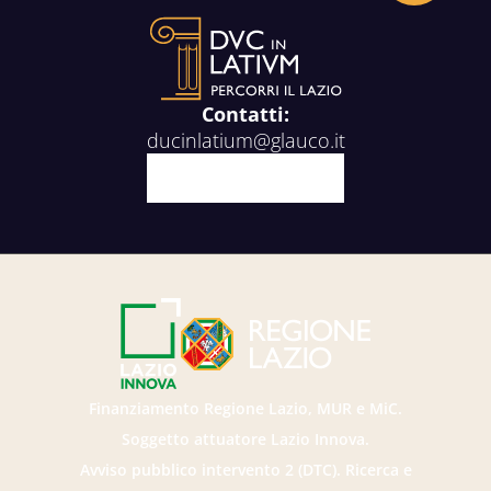
Contatti:
ducinlatium@glauco.it
Facebook
X
Youtube
Instagram
Finanziamento Regione Lazio, MUR e MiC.
Soggetto attuatore Lazio Innova.
Avviso pubblico intervento 2 (DTC). Ricerca e