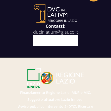
Contatti:
ducinlatium@glauco.it
Facebook
X
Youtube
Instagram
Finanziamento Regione Lazio, MUR e MiC.
Soggetto attuatore Lazio Innova.
Avviso pubblico intervento 2 (DTC). Ricerca e