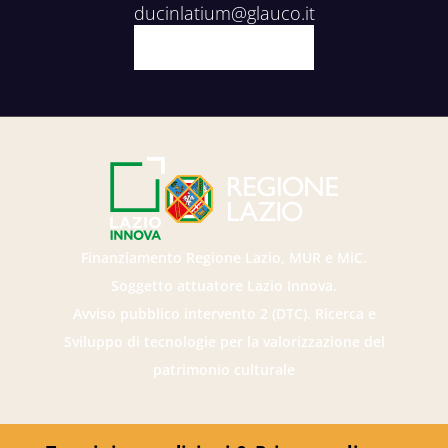
viaggio alla scoperta del Pastura.
ducinlatium@glauco.it
Facebook
X
Youtube
Instagram
Finanziamento Regione Lazio, MUR e MiC.
Soggetto attuatore Lazio Innova.
Avviso pubblico intervento 2 (DTC). Ricerca e
Sviluppo di tecnologie per la valorizzazione del
patrimonio culturale