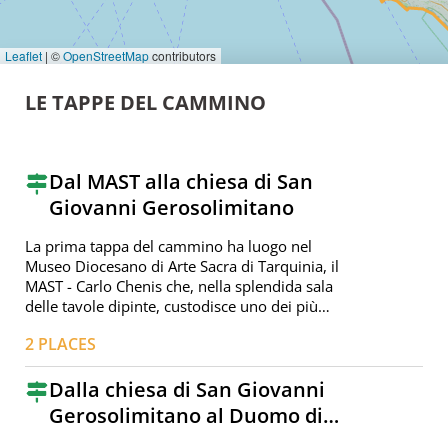
Leaflet
|
©
OpenStreetMap
contributors
LE TAPPE DEL CAMMINO
Dal MAST alla chiesa di San
Giovanni Gerosolimitano
La prima tappa del cammino ha luogo nel
Museo Diocesano di Arte Sacra di Tarquinia, il
MAST - Carlo Chenis che, nella splendida sala
delle tavole dipinte, custodisce uno dei più
importanti capolavori del Pastura, la
2
PLACES
"Madonna del latte". Sul leggìo interattivo
posto sotto di essa, il visitatore può leggere le
informazioni base che riguardano la tavola e,
Dalla chiesa di San Giovanni
inquadrando il QR Code, può accedere ad
Gerosolimitano al Duomo di
informazioni più dettagliate, anche con
Tarquinia
l'ausilio dell'audioguida, con approfondimenti