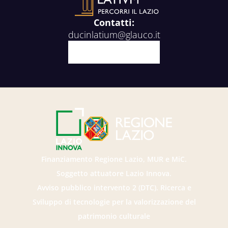
Contatti:
ducinlatium@glauco.it
Facebook
X
Youtube
Instagram
Finanziamento Regione Lazio, MUR e MiC.
Soggetto attuatore Lazio Innova.
Avviso pubblico intervento 2 (DTC). Ricerca e
Sviluppo di tecnologie per la valorizzazione del
patrimonio culturale