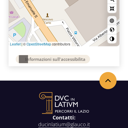
Leaflet
|
©
OpenStreetMap
contributors
Informazioni sull'accessibilita
Back to the top
Contatti:
ducinlatium@glauco.it