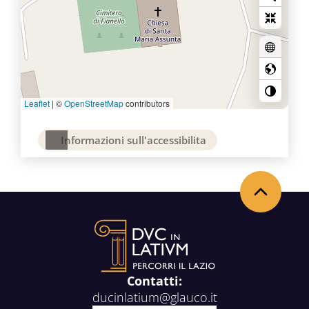
Leaflet
|
©
OpenStreetMap
contributors
Informazioni sull'accessibilita
Back to the top
Contatti:
ducinlatium@glauco.it