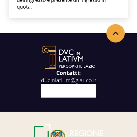
dell’ingresso è presente un ingresso in
quota.
Back to the top
Contatti:
ducinlatium@glauco.it
Facebook
X
Youtube
Instagram