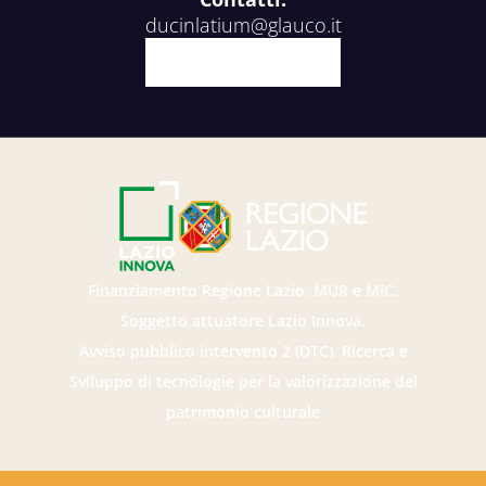
ducinlatium@glauco.it
Facebook
X
Youtube
Instagram
Finanziamento Regione Lazio, MUR e MiC.
Soggetto attuatore Lazio Innova.
Avviso pubblico intervento 2 (DTC). Ricerca e
Sviluppo di tecnologie per la valorizzazione del
patrimonio culturale