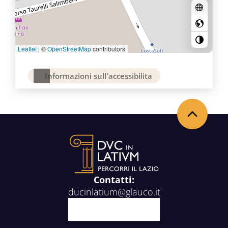
Leaflet
|
©
OpenStreetMap
contributors
Informazioni sull'accessibilita
Back to the top
Contatti:
ducinlatium@glauco.it
Facebook
X
Youtube
Instagram