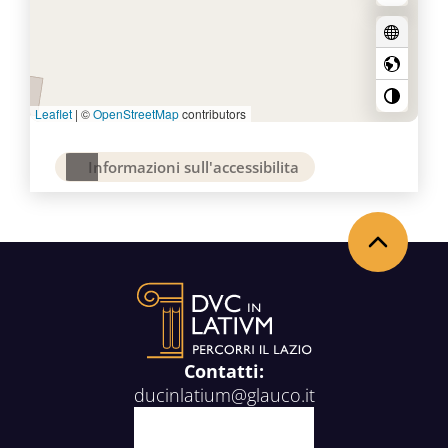
Leaflet
|
©
OpenStreetMap
contributors
Informazioni sull'accessibilita
Torna in alto
Contatti:
ducinlatium@glauco.it
Facebook
X
Youtube
Instagram