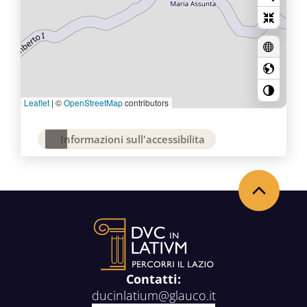
Leaflet
|
©
OpenStreetMap
contributors
Informazioni sull'accessibilita
Torna in alto
Contatti:
ducinlatium@glauco.it