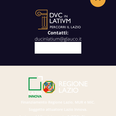
Torna in alto
Contatti:
ducinlatium@glauco.it
Facebook
X
Youtube
Instagram
Finanziamento Regione Lazio, MUR e MiC.
Soggetto attuatore Lazio Innova.