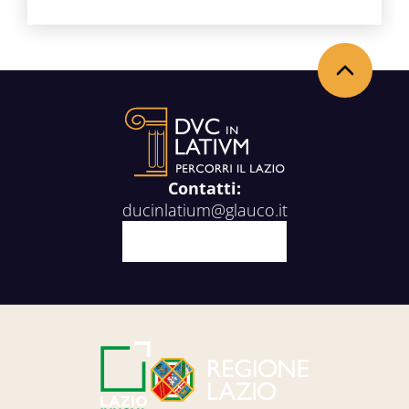
Torna in alto
Contatti:
ducinlatium@glauco.it
Facebook
X
Youtube
Instagram