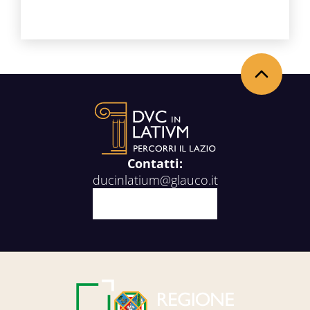
Torna in alto
Contatti:
ducinlatium@glauco.it
Facebook
X
Youtube
Instagram