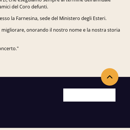
amici del Coro defunti.
so la Farnesina, sede del Ministero degli Esteri.
 migliorare, onorando il nostro nome e la nostra storia
oncerto."
Torna in alto
Facebook
X
Youtube
Instagram