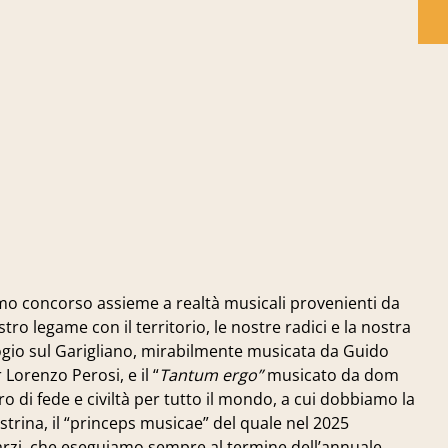
mo concorso assieme a realtà musicali provenienti da
tro legame con il territorio, le nostre radici e la nostra
gio sul Garigliano, mirabilmente musicata da Guido
Lorenzo Perosi, e il “
Tantum ergo”
musicato da dom
 di fede e civiltà per tutto il mondo, a cui dobbiamo la
estrina, il “princeps musicae” del quale nel 2025
rzi, che eseguiamo sempre al termine dell’annuale