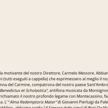
ida motivante del nostro Direttore,
Carmelo Messore
. Abbia
ni (tutti eseguiti a cappella) che esprimessero al meglio il nos
onna del Carmine, compatrona del nostro paese Sant’Ambro
Benedictus et Scholastica”
, antifona musicata da Monsignor 
 richiamato il nostro profondo legame con Montecassino, faro
. L’ “
Alma Redemptoris Mater”
di Giovanni Pierluigi da Pal
’obbligo, abbiamo scelto “
Il Signore delle cime”
di Bepi De Ma