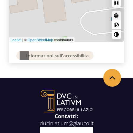
Leaflet
|
©
OpenStreetMap
contributors
Informazioni sull'accessibilita
Torna in alto
Contatti:
ducinlatium@glauco.it
Facebook
X
Youtube
Instagram