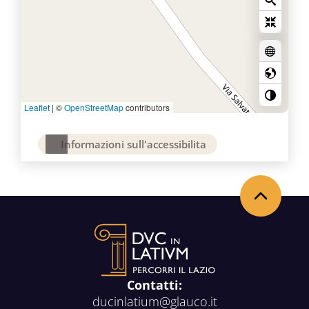
Leaflet
|
©
OpenStreetMap
contributors
Informazioni sull'accessibilita
Torna in alto
Contatti:
ducinlatium@glauco.it