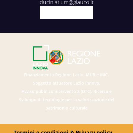
ducinlatium@glauco.it
Facebook
X
Youtube
Instagram
Finanziamento Regione Lazio, MUR e MiC.
Soggetto attuatore Lazio Innova.
Avviso pubblico intervento 2 (DTC). Ricerca e
Sviluppo di tecnologie per la valorizzazione del
patrimonio culturale
Termini e condizioni & Privacy policy