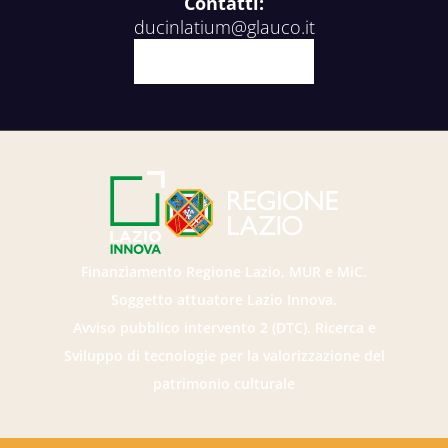
Contatti:
ducinlatium@glauco.it
Facebook
X
Youtube
Instagram
Finanziamento Regione Lazio, MUR e MiC.
Soggetto attuatore Lazio Innova.
Avviso pubblico intervento 2 (DTC). Ricerca e
Sviluppo di tecnologie per la valorizzazione del
patrimonio culturale