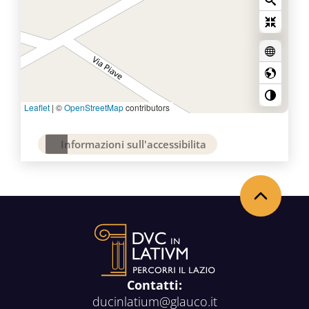
Leaflet
|
©
OpenStreetMap
contributors
Informazioni sull'accessibilita
Torna in alto
Contatti:
ducinlatium@glauco.it