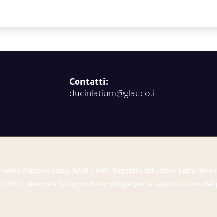
Contatti:
ducinlatium@glauco.it
mento Regione Lazio, MUR e MiC. Soggetto attuatore Lazio Innov
2 (DTC). Ricerca e Sviluppo di tecnologie per la valorizzazione del