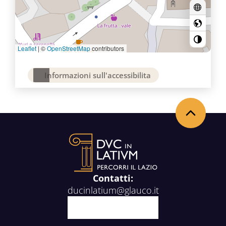
Leaflet
|
©
OpenStreetMap
contributors
Informazioni sull'accessibilita
Torna in alto
Contatti:
ducinlatium@glauco.it
Facebook
X
Youtube
Instagram