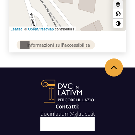
Leaflet
|
©
OpenStreetMap
contributors
Informazioni sull'accessibilita
Torna in alto
Contatti:
ducinlatium@glauco.it
Facebook
X
Youtube
Instagram