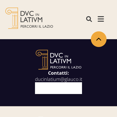
Torna in alto
Contatti:
ducinlatium@glauco.it
Facebook
X
Youtube
Instagram