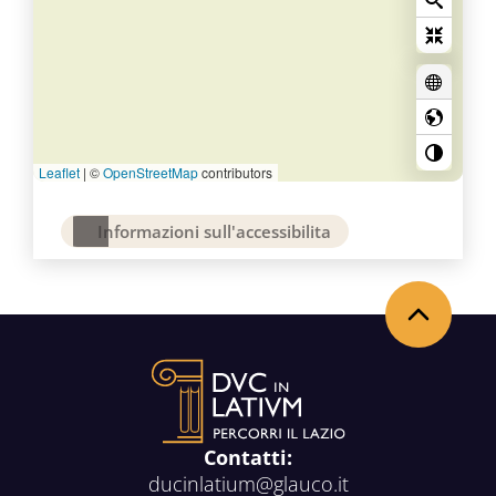
Leaflet
|
©
OpenStreetMap
contributors
Informazioni sull'accessibilita
Torna in alto
Contatti:
ducinlatium@glauco.it