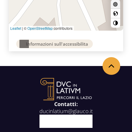
Leaflet
|
©
OpenStreetMap
contributors
Informazioni sull'accessibilita
Torna in alto
Contatti:
ducinlatium@glauco.it
Facebook
X
Youtube
Instagram