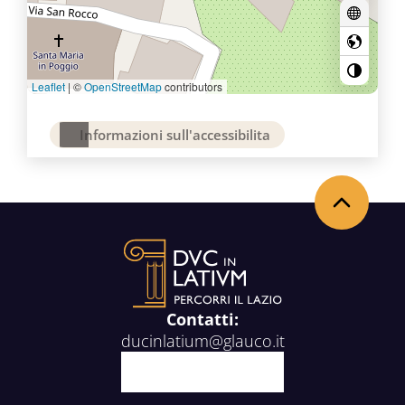
Leaflet
|
©
OpenStreetMap
contributors
Informazioni sull'accessibilita
Torna in alto
Contatti:
ducinlatium@glauco.it
Facebook
X
Youtube
Instagram