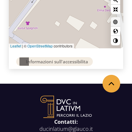
Leaflet
|
©
OpenStreetMap
contributors
Informazioni sull'accessibilita
Torna in alto
Contatti:
ducinlatium@glauco.it