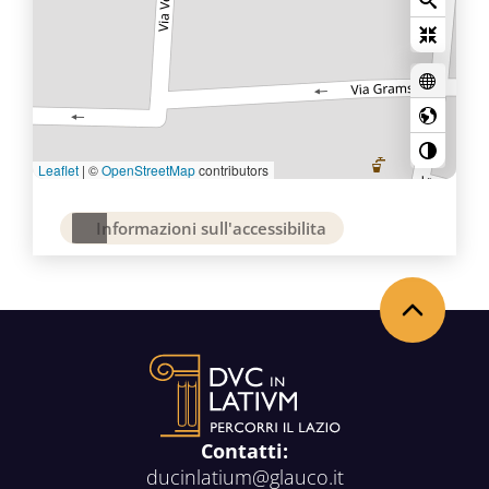
Leaflet
|
©
OpenStreetMap
contributors
Informazioni sull'accessibilita
Torna in alto
Contatti:
ducinlatium@glauco.it