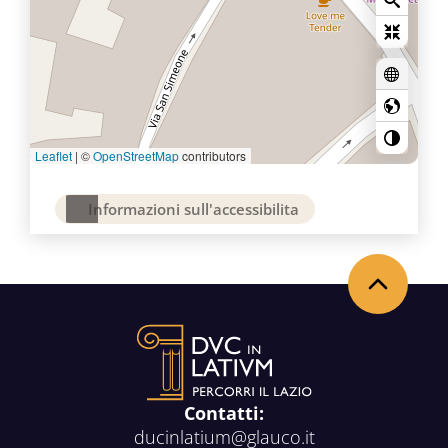
Leaflet
|
©
OpenStreetMap
contributors
Informazioni sull'accessibilita
Torna in alto
Contatti:
ducinlatium@glauco.it