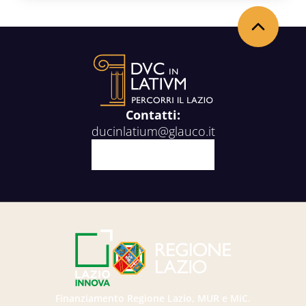
Torna in alto
Contatti:
ducinlatium@glauco.it
Facebook
X
Youtube
Instagram
Finanziamento Regione Lazio, MUR e MiC.