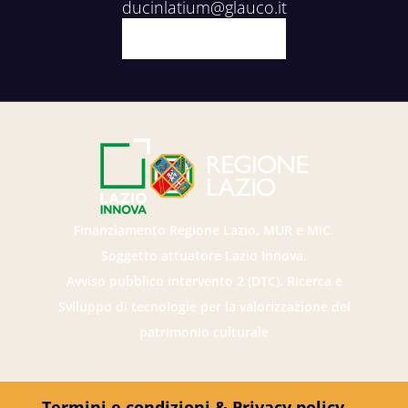
ducinlatium@glauco.it
Facebook
X
Youtube
Instagram
Finanziamento Regione Lazio, MUR e MiC.
Soggetto attuatore Lazio Innova.
Avviso pubblico intervento 2 (DTC). Ricerca e
Sviluppo di tecnologie per la valorizzazione del
patrimonio culturale
Termini e condizioni & Privacy policy