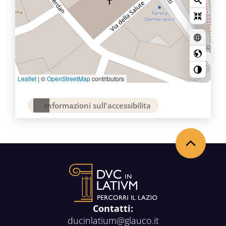
Leaflet
|
©
OpenStreetMap
contributors
Informazioni sull'accessibilita
Torna in alto
Contatti:
ducinlatium@glauco.it